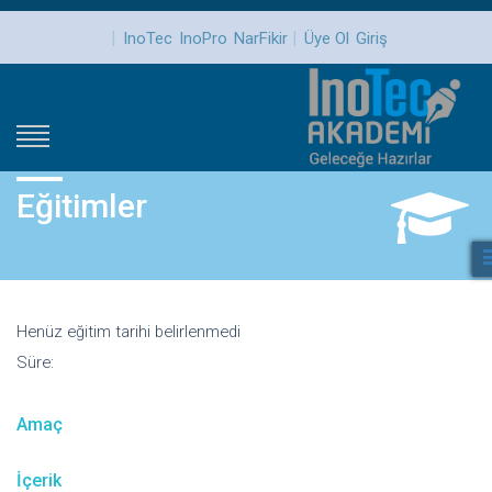
|
|
InoTec
InoPro
NarFikir
Üye Ol
Giriş
Eğitimler
Henüz eğitim tarihi belirlenmedi
Süre:
Amaç
İçerik