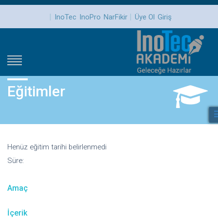
|
|
InoTec
InoPro
NarFikir
Üye Ol
Giriş
Eğitimler
Henüz eğitim tarihi belirlenmedi
Süre:
Amaç
İçerik