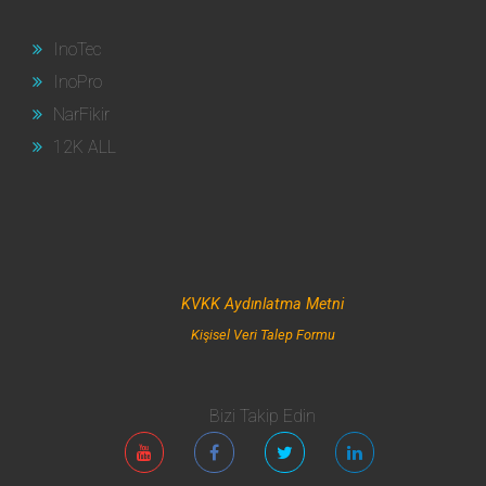
InoTec
InoPro
NarFikir
12K ALL
KVKK Aydınlatma Metni
Kişisel Veri Talep Formu
Bizi Takip Edin