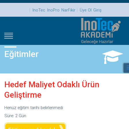
|
|
InoTec
InoPro
NarFikir
Üye Ol
Giriş
Eğitimler
Hedef Maliyet Odaklı Ürün
Geliştirme
Henüz eğitim tarihi belirlenmedi
Süre: 2 Gün