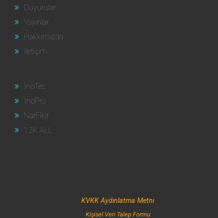
Duyurular
Yayınlar
Hakkımızda
İletişim
InoTec
InoPro
NarFikir
12K ALL
KVKK Aydınlatma Metni
Kişisel Veri Talep Formu