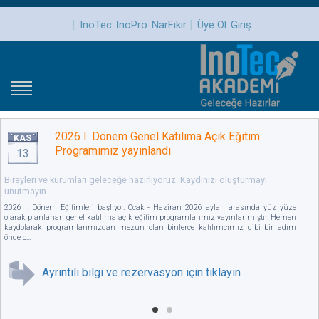
|
|
InoTec
InoPro
NarFikir
Üye Ol
Giriş
2026 I. Dönem Genel Katılıma Açık Eğitim
KAS
Programımız yayınlandı
13
Bireyleri ve kurumları geleceğe hazırlıyoruz. Kaydınızı oluşturmayı
unutmayın..
2026 I. Dönem Eğitimleri başlıyor. Ocak - Haziran 2026 ayları arasında yüz yüze
olarak planlanan genel katılıma açık eğitim programlarımız yayınlanmıştır. Hemen
kaydolarak programlarımızdan mezun olan binlerce katılımcımız gibi bir adım
önde o...
Ayrıntılı bilgi ve rezervasyon için tıklayın