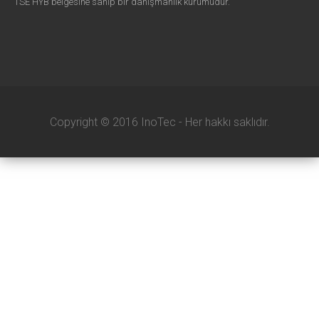
TSE HYB belgesine sahip bir danışmanlık kurumudur.
Copyright © 2016 InoTec - Her hakkı saklıdır.