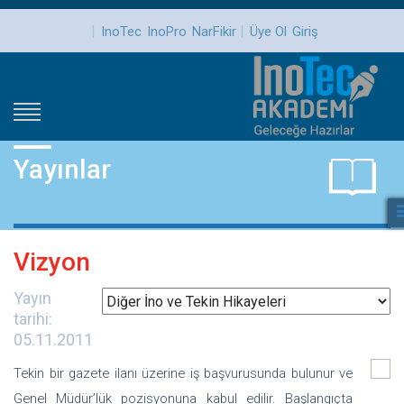
|
|
InoTec
InoPro
NarFikir
Üye Ol
Giriş
Yayınlar
Vizyon
Yayın
tarihi:
05.11.2011
Tekin bir gazete ilanı üzerine iş başvurusunda bulunur ve
Genel Müdür’lük pozisyonuna kabul edilir. Başlangıçta