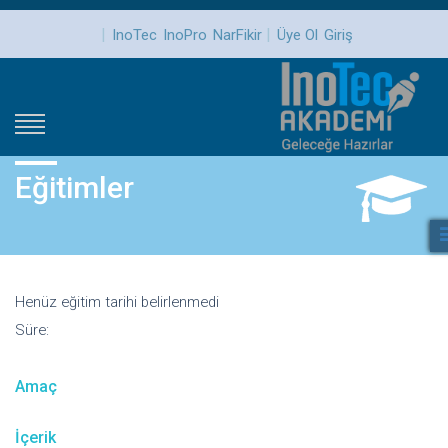
|
|
InoTec
InoPro
NarFikir
Üye Ol
Giriş
Eğitimler
Henüz eğitim tarihi belirlenmedi
Süre:
Amaç
İçerik