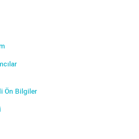
em
mcılar
i Ön Bilgiler
i