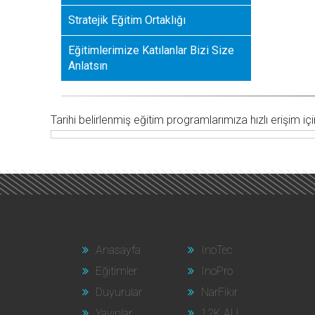
Stratejik Eğitim Ortaklığı
Eğitimlerimize Katılanlar Bizi Size
Anlatsın
Tarihi belirlenmiş eğitim programlarımıza hızlı erişim için 
Anasayfa
InoTec
Eğitimler
InoPro
Duyurular
NarFikir
Yayınlar
12K ALL