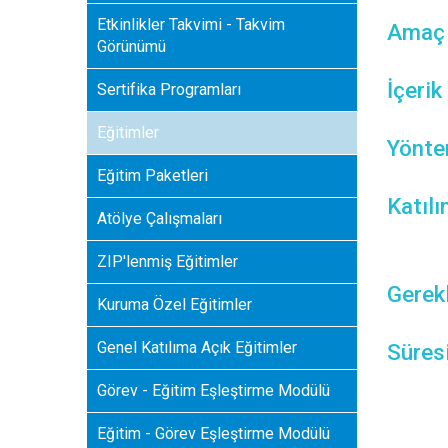
Etkinlikler Takvimi - Takvim
Amaç
Görünümü
İçerik
Sertifika Programları
Eğitimler
Yönt
Eğitim Paketleri
Katılı
Atölye Çalışmaları
ZIP'lenmiş Eğitimler
Gerekl
Kuruma Özel Eğitimler
Genel Katılıma Açık Eğitimler
Süres
Görev - Eğitim Eşleştirme Modülü
Eğitim - Görev Eşleştirme Modülü