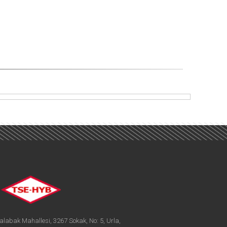
alabak Mahallesi, 3267 Sokak, No: 5, Urla,