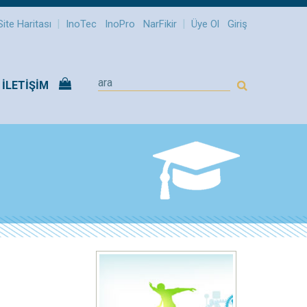
|
|
Site Haritası
InoTec
InoPro
NarFikir
Üye Ol
Giriş
İLETİŞİM