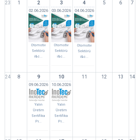
23
1
2
3
4
5
6
7
02.06.2026
03.06.2026
04.06.2026
Otomotiv
Otomotiv
Otomotiv
Sektörü
Sektörü
Sektörü
i&c...
i&c...
i&c...
24
8
9
10
11
12
13
14
09.06.2026
10.06.2026
Yalın
Yalın
Üretim
Üretim
Sertifika
Sertifika
Pr...
Pr...