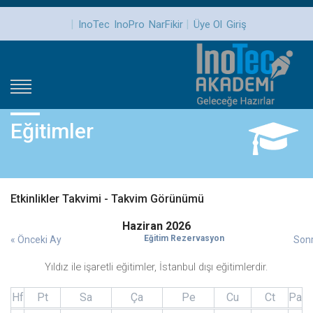
|
|
InoTec
InoPro
NarFikir
Üye Ol
Giriş
Eğitimler
Etkinlikler Takvimi - Takvim Görünümü
Haziran 2026
Eğitim Rezervasyon
« Önceki Ay
Sonr
Yıldız ile işaretli eğitimler, İstanbul dışı eğitimlerdir.
Hf
Pt
Sa
Ça
Pe
Cu
Ct
Pa