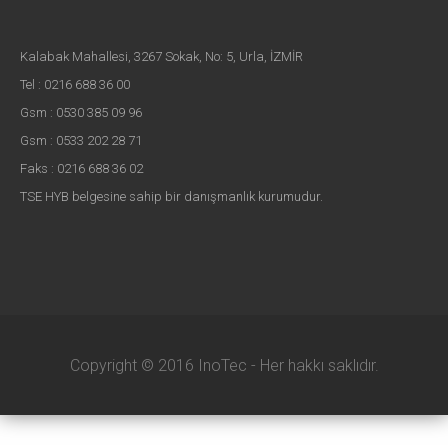
Kalabak Mahallesi, 3267 Sokak, No: 5, Urla, İZMİR
Tel : 0216 688 36 00
Gsm : 0530 385 09 96
Gsm : 0533 202 28 71
Faks : 0216 688 36 02
TSE HYB belgesine sahip bir danışmanlık kurumudur.
Copyright © 2016 InoTec - Her hakkı saklıdır.