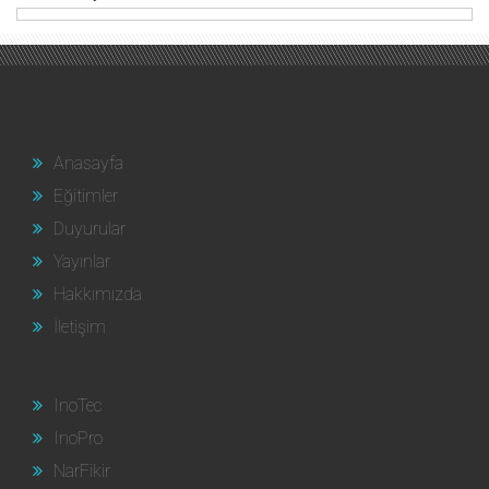
Anasayfa
Eğitimler
Duyurular
Yayınlar
Hakkımızda
İletişim
InoTec
InoPro
NarFikir